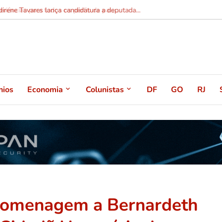
ências para todos os perfis de pais...
nios
Economia
Colunistas
DF
GO
RJ
homenagem a Bernardeth