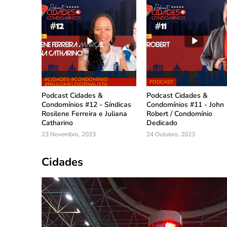
#CIDADES #CONDOMÍNIO
PODCAST
#PAULOMELOJORNALISTA
Podcast Cidades &
Podcast Cidades &
Condomínios #12 - Síndicas
Condomínios #11 - John
Rosilene Ferreira e Juliana
Robert / Condomínio
Catharino
Dedicado
23 Novembro, 2023
24 Outubro, 2023
Cidades