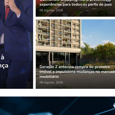
experiências para todos os perfis de pais
06 Agosto, 2026
 à
nça
Geração Z antecipa compra do primeiro
imóvel e impulsiona mudanças no mercad
imobiliário
06 Agosto, 2026