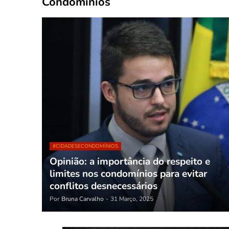
Condomínios
#CIDADESECONDOMÍNIOS
Opinião: a importância do respeito e
limites nos condomínios para evitar
conflitos desnecessários
Por
Bruna Carvalho
-
31 Março, 2025