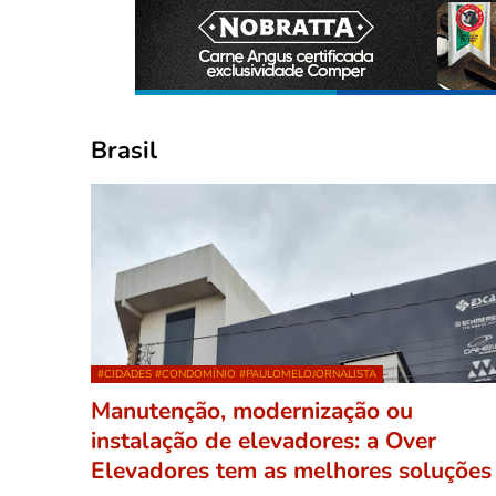
Brasil
#CIDADES #CONDOMÍNIO #PAULOMELOJORNALISTA
Manutenção, modernização ou
instalação de elevadores: a Over
Elevadores tem as melhores soluções