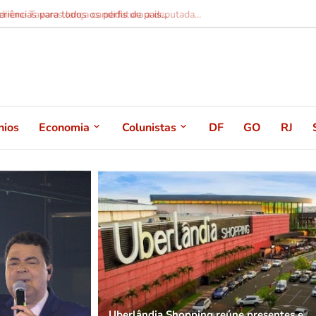
ências para todos os perfis de pais...
nios
Economia
Colunistas
DF
GO
RJ
Uberlândia Shopping reúne presentes e