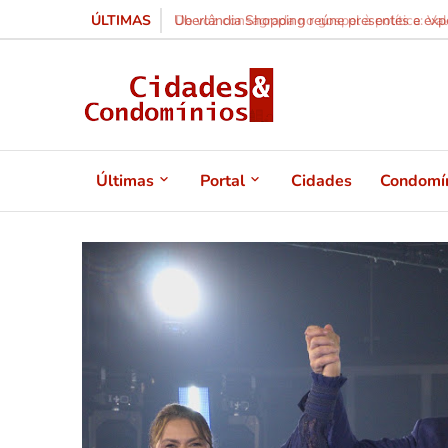
ÚLTIMAS
Uberlândia Shopping reúne presentes e experi
Últimas
Portal
Cidades
Condomí