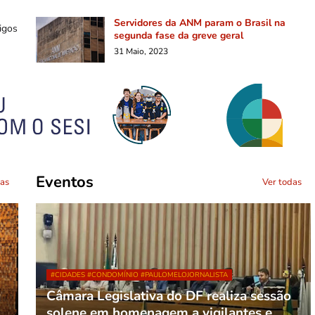
Servidores da ANM param o Brasil na
igos
segunda fase da greve geral
31 Maio, 2023
Eventos
das
Ver todas
#CIDADES #CONDOMÍNIO #PAULOMELOJORNALISTA
Câmara Legislativa do DF realiza sessão
solene em homenagem a vigilantes e