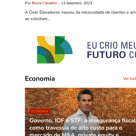
Por
Bruna Carvalho
-
13 Setembro, 2023
A Over Elevadores nasceu da necessidade de clientes e am
ao solicitare…
Economia
Ver to
ECONOMIA
Governo, IOF e STF: a insegurança fiscal
como travessia de alto custo para o
mercado de M&A, private equity e