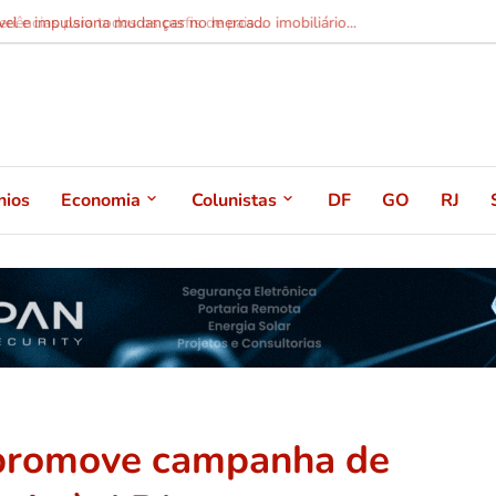
el e impulsiona mudanças no mercado imobiliário...
nios
Economia
Colunistas
DF
GO
RJ
 promove campanha de