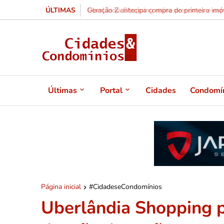
ÚLTIMAS
Geração Z antecipa compra do primeiro imóv
Últimas
Portal
Cidades
Condomí
Página inicial
#CidadeseCondomínios
Uberlândia Shopping