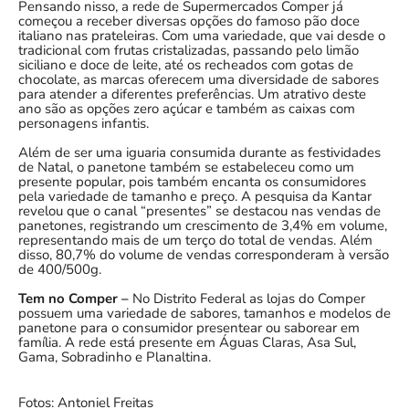
Pensando nisso, a rede de Supermercados Comper já
começou a receber diversas opções do famoso pão doce
italiano nas prateleiras. Com uma variedade, que vai desde o
tradicional com frutas cristalizadas, passando pelo limão
siciliano e doce de leite, até os recheados com gotas de
chocolate, as marcas oferecem uma diversidade de sabores
para atender a diferentes preferências. Um atrativo deste
ano são as opções zero açúcar e também as caixas com
personagens infantis.
Além de ser uma iguaria consumida durante as festividades
de Natal, o panetone também se estabeleceu como um
presente popular, pois também encanta os consumidores
pela variedade de tamanho e preço. A pesquisa da Kantar
revelou que o canal “presentes” se destacou nas vendas de
panetones, registrando um crescimento de 3,4% em volume,
representando mais de um terço do total de vendas. Além
disso, 80,7% do volume de vendas corresponderam à versão
de 400/500g.
Tem no Comper –
No Distrito Federal as lojas do Comper
possuem uma variedade de sabores, tamanhos e modelos de
panetone para o consumidor presentear ou saborear em
família. A rede está presente em Águas Claras, Asa Sul,
Gama, Sobradinho e Planaltina.
Fotos: Antoniel Freitas