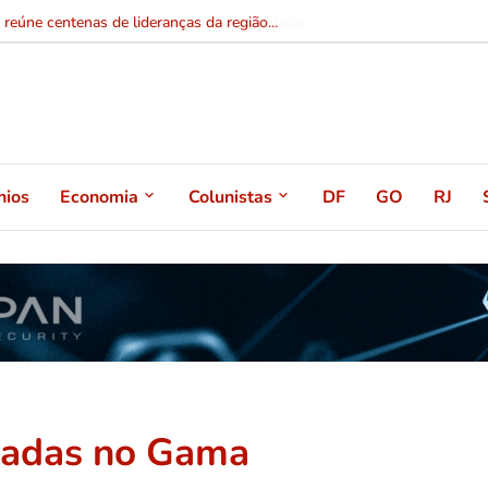
irene Tavares lança candidatura a deputada...
nios
Economia
Colunistas
DF
GO
RJ
Fadas no Gama