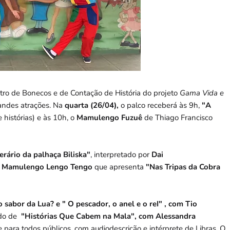
atro de Bonecos e de Contação de História do projeto
Gama Vida e
andes atrações. Na
quarta (26/04),
o palco receberá às 9h,
"A
 histórias) e às 10h, o
Mamulengo Fuzuê
de Thiago Francisco
terário da palhaça Biliska"
, interpretado por
Dai
o
Mamulengo Lengo Tengo
que apresenta
"Nas Tripas da Cobra
 sabor da Lua? e " O pescador, o anel e o reI" , com Tio
ido de
"Histórias Que Cabem na Mala", com Alessandra
e para todos públicos, com audiodescrição e intérprete de Libras. O