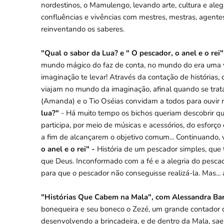
nordestinos, o Mamulengo, levando arte, cultura e alegr
confluências e vivências com mestres, mestras, agentes
reinventando os saberes.
"Qual o sabor da Lua? e " O pescador, o anel e o re
mundo mágico do faz de conta, no mundo do era uma vez
imaginação te levar! Através da contação de histórias
viajam no mundo da imaginação, afinal quando se trata
(Amanda) e o Tio Oséias convidam a todos para ouvir 
lua?"
- Há muito tempo os bichos queriam descobrir qual
participa, por meio de músicas e acessórios, do esfor
a fim de alcançarem o objetivo comum... Continuando, 
o anel e o rei" -
História de um pescador simples, que t
que Deus. Inconformado com a fé e a alegria do pesca
para que o pescador não conseguisse realizá-la. Mas... a
"Histórias Que Cabem na Mala", com Alessandra Ba
bonequeira e seu boneco o Zezé, um grande contador de 
desenvolvendo a brincadeira, e de dentro da Mala, sae