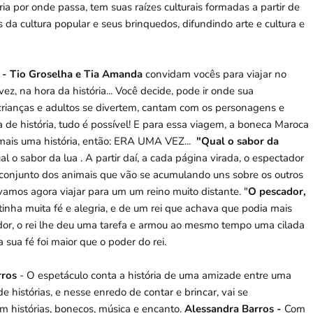
ia por onde passa, tem suas raízes culturais formadas a partir de
 da cultura popular e seus brinquedos, difundindo arte e cultura e
i" - Tio Groselha e Tia Amanda
convidam vocês para viajar no
, na hora da história... Você decide, pode ir onde sua
, crianças e adultos se divertem, cantam com os personagens e
 de história, tudo é possível! E para essa viagem, a boneca Maroca
mais uma história, então: ERA UMA VEZ...
"Qual o sabor da
 o sabor da lua . A partir daí, a cada página virada, o espectador
ço conjunto dos animais que vão se acumulando uns sobre os outros
vamos agora viajar para um um reino muito distante. "
O pescador,
inha muita fé e alegria, e de um rei que achava que podia mais
dor, o rei lhe deu uma tarefa e armou ao mesmo tempo uma cilada
 sua fé foi maior que o poder do rei.
rros
- O espetáculo conta a história de uma amizade entre uma
histórias, e nesse enredo de contar e brincar, vai se
m histórias, bonecos, música e encanto.
Alessandra Barros -
Com