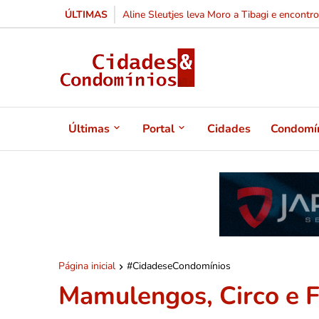
ÚLTIMAS
De voz consagrada no gospel à política: Vald
Últimas
Portal
Cidades
Condomí
Página inicial
#CidadeseCondomínios
Mamulengos, Circo e 