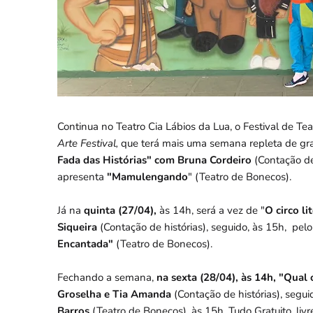
Continua no Teatro Cia Lábios da Lua, o Festival de Te
Arte Festival,
que
terá mais uma semana repleta de gr
Fada das Histórias" com Bruna Cordeiro
(Contação de
apresenta
"Mamulengando
" (Teatro de Bonecos).
Já na
quinta (27/04),
às 14h, será a vez de "
O circo li
Siqueira
(Contação de histórias), seguido, às 15h, pel
Encantada"
(Teatro de Bonecos).
Fechando a semana,
na sexta (28
/04), às 14h,
"Qual o
Groselha e Tia Amanda
(Contação de histórias), segu
Barros
(Teatro de Bonecos), às 15h. Tudo Gratuito, livr