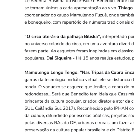
Zé Setenta, Rosinha do Bole-Bole e Benedito, entre out
se tornam únicas a cada apresentação ao vivo.
Thiago
coordenador do grupo Mamulengo Fuzuê, onde também 
e bonequeiro, com repertório de números tradicionais 
"O circo literário da palhaça Biliska",
interpretado po
no universo colorido do circo, em uma aventura divert
fazem parte. As esquetes foram inspiradas em clássicos
populares.
Dai Siqueira -
Há 15 anos realiza estudos, 
Mamulengo Lengo Tengo: "Nas Tripas da Cobra Enc
garras da tecnologia midiática virtual, ele se distancia
ronda. O vaqueiro se esquece que Jenifer, a cobra do 
redondezas... Será que Benedito tem ideia que Cassimir
brincante da cultura popular, criador, diretor e ator 
SUL, Ceilândia Sul, 2017). Reconhecido pelo IPHAN c
da cidade, difundindo por escolas públicas, projetos soc
pelas diversas RAs do DF, urbanas e rurais, um fazer ar
preservação da cultura popular brasileira e do Distrit