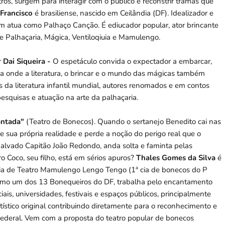
ros, surgem para interagir com o público e reconstrir tramas que
 Francisco
é brasiliense, nascido em Ceilândia (DF). Idealizador e
atua como Palhaço Canção. É ediucador popular, ator brincante
de Palhaçaria, Mágica, Ventiloqiuia e Mamulengo.
r
Dai Siqueira -
O espetáculo convida o expectador a embarcar,
ida onde a literatura, o brincar e o mundo das mágicas também
 da literatura infantil mundial, autores renomados e em contos
pesquisas e atuação na arte da palhaçaria.
antada"
(Teatro de Bonecos). Quando o sertanejo Benedito cai nas
 de sua própria realidade e perde a noção do perigo real que o
malvado Capitão João Redondo, anda solta e faminta pelas
o Coco, seu filho, está em sérios apuros?
Thales Gomes da Silva
é
da cia de Teatro Mamulengo Lengo Tengo (1ª cia de bonecos do P
omo um dos 13 Bonequeiros do DF, trabalha pelo encantamento
iais, universidades, festivais e espaços públicos, principalmente
tístico original contribuindo diretamente para o reconhecimento e
o Federal. Vem com a proposta do teatro popular de bonecos