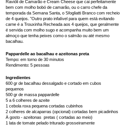
Ravióli de Camarão e Cream Cheese que cai perfeitamente 
bem com molho bobó de camarão, ou o carro chefe da 
temporada da Semana Santa, o Sfogliatti Branco com recheio 
de 4 queijos. "Outro prato infalível para quem está evitando 
carne é a Trouxinha Recheada aos 4 queijos, que geralmente 
é servida com molho sugo e acompanha muito bem um 
almoço que tenha peixes como o salmão ou até mesmo 
bacalhau. 
Pappardelle ao bacalhau e azeitonas preta
Tempo: em torno de 30 minutos 
Rendimento: 5 pessoas 
Ingredientes 
600 gr de bacalhau dessalgado e cortado em cubos 
pequenos 
500 gr de massa pappardelle
5 a 6 colheres de azeite 
1 cebola roxa pequena cortadas cubinhos 
2 colheres de alcaparras (opcional) cortadas bem picadinhos
À gosto - azeitonas  pretas ( cortadas ao meio) 
1 lata de tomate pelado triturado grosseiramente 