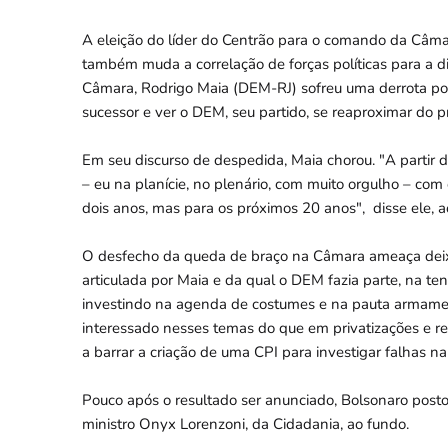
A eleição do líder do Centrão para o comando da Câ
também muda a correlação de forças políticas para a d
Câmara, Rodrigo Maia (DEM-RJ) sofreu uma derrota pol
sucessor e ver o DEM, seu partido, se reaproximar do p
Em seu discurso de despedida, Maia chorou. "A partir d
– eu na planície, no plenário, com muito orgulho – com 
dois anos, mas para os próximos 20 anos", disse ele, a
O desfecho da queda de braço na Câmara ameaça deixar
articulada por Maia e da qual o DEM fazia parte, na te
investindo na agenda de costumes e na pauta armament
interessado nesses temas do que em privatizações e 
a barrar a criação de uma CPI para investigar falhas n
Pouco após o resultado ser anunciado, Bolsonaro post
ministro Onyx Lorenzoni, da Cidadania, ao fundo.