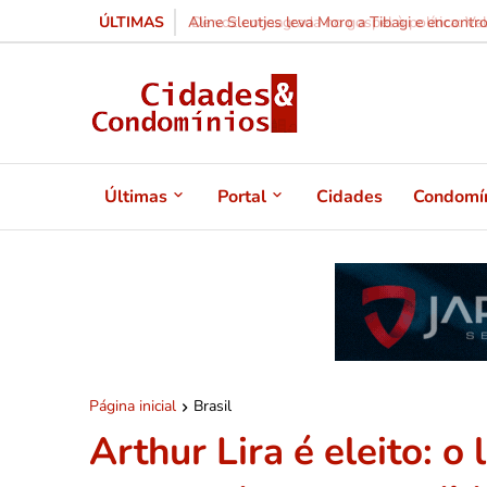
ÚLTIMAS
De voz consagrada no gospel à política: Vald
Últimas
Portal
Cidades
Condomí
Página inicial
Brasil
Arthur Lira é eleito: 