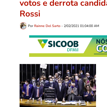
votos e derrota candid
Rossi
Por
Rainne Del Sarto
-
2/02/2021 01:04:00 AM