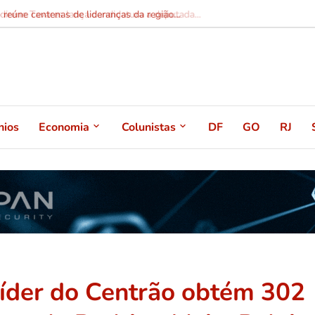
irene Tavares lança candidatura a deputada...
nios
Economia
Colunistas
DF
GO
RJ
o líder do Centrão obtém 302