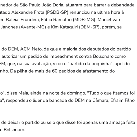
nador de São Paulo, João Doria, atuaram para barrar a debandada
putado Alexandre Frota (PSDB-SP) renunciou na última hora à
 em Baleia. Erundina, Fábio Ramalho (MDB-MG), Marcel van
é Janones (Avante-MG) e Kim Kataguiri (DEM-SP), porém, se
e do DEM, ACM Neto, de que a maioria dos deputados do partido
ou autorizar um pedido de impeachment contra Bolsonaro como
, que, na sua avaliação, virou o "partido da boquinha", apelido
nho. Da pilha de mais de 60 pedidos de afastamento do
o", disse Maia, ainda na noite de domingo. "Tudo o que fizemos foi
ria", respondeu o líder da bancada do DEM na Câmara, Efraim Filho
de deixar o partido ou se o que disse foi apenas uma ameaça feita
e Bolsonaro.