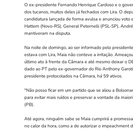
O ex-presidente Fernando Henrique Cardoso e o gover
dos tucanos, muitos deles já fechados com Lira. O de
candidatura lançada de forma avulsa e anunciou voto
Hattem (Novo-RS), General Peternelli (PSL-SP), Andr
mantiveram na disputa.
Na noite de domingo, ao ser informado pelo president
estava com Lira, Maia não conteve a irritação. Ameaç
último ato à frente da Câmara e até mesmo deixar o DEM
dado ao PT pelo ex-governador do Rio Anthony Garoti
presidente protocolados na Câmara, há 59 ativos.
"Não posso ficar em um partido que se aliou a Bolsonar
para evitar mais ruídos e preservar a vontade da maio
(PB).
Até agora, ninguém sabe se Maia cumprirá a promessa 
no calor da hora, como a de autorizar o impeachment d