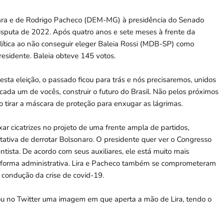
mara e de Rodrigo Pacheco (DEM-MG) à presidência do Senado
isputa de 2022. Após quatro anos e sete meses à frente da
ítica ao não conseguir eleger Baleia Rossi (MDB-SP) como
residente. Baleia obteve 145 votos.
esta eleição, o passado ficou para trás e nós precisaremos, unidos
cada um de vocês, construir o futuro do Brasil. Não pelos próximos
o tirar a máscara de proteção para enxugar as lágrimas.
 cicatrizes no projeto de uma frente ampla de partidos,
ntativa de derrotar Bolsonaro. O presidente quer ver o Congresso
ista. De acordo com seus auxiliares, ele está muito mais
reforma administrativa. Lira e Pacheco também se comprometeram
a condução da crise de covid-19.
ou no Twitter uma imagem em que aperta a mão de Lira, tendo o