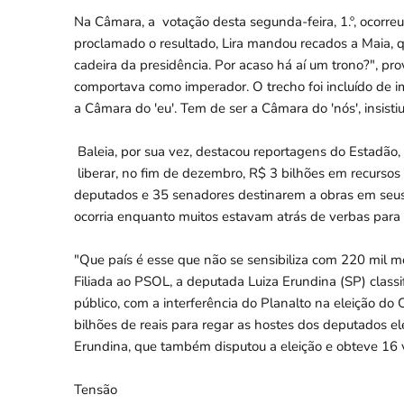
Na Câmara, a votação desta segunda-feira, 1.º, ocorreu
proclamado o resultado, Lira mandou recados a Maia, q
cadeira da presidência. Por acaso há aí um trono?", pr
comportava como imperador. O trecho foi incluído de 
a Câmara do 'eu'. Tem de ser a Câmara do 'nós', insistiu
Baleia, por sua vez, destacou reportagens do Estadão,
liberar, no fim de dezembro, R$ 3 bilhões em recursos
deputados e 35 senadores destinarem a obras em seus r
ocorria enquanto muitos estavam atrás de verbas para o
"Que país é esse que não se sensibiliza com 220 mil m
Filiada ao PSOL, a deputada Luiza Erundina (SP) class
público, com a interferência do Planalto na eleição d
bilhões de reais para regar as hostes dos deputados el
Erundina, que também disputou a eleição e obteve 16 
Tensão