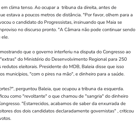
 em clima tenso. Ao ocupar a tribuna da direita, antes de
ue estava a poucos metros de distância. "Por favor, olhem para a
ovocou o candidato do Progressistas, insinuando que Maia se
improviso no discurso pronto. "A Câmara não pode continuar sendo
 ele.
 mostrando que o governo interferiu na disputa do Congresso ao
 "extras" do Ministério do Desenvolvimento Regional para 250
edutos eleitorais. Presidente do MDB, Baleia disse que isso
s municípios, "com o pires na mão", e dinheiro para a saúde.
ortes?", perguntou Baleia, que ocupou a tribuna da esquerda.
ificou como "revoltante" o que chamou de "sangria" do dinheiro
o Congresso. "Estarrecidos, acabamos de saber da enxurrada de
eitores dos dois candidatos declaradamente governistas" , criticou
votos.