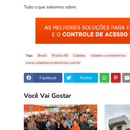
Tudo o que sabemos sobre:
Tags
Brasil
Brasília 60
Cidades
cidades e condominios
www.cidadesecondominios.com.br
Facebook
Twitter
Você Vai Gostar